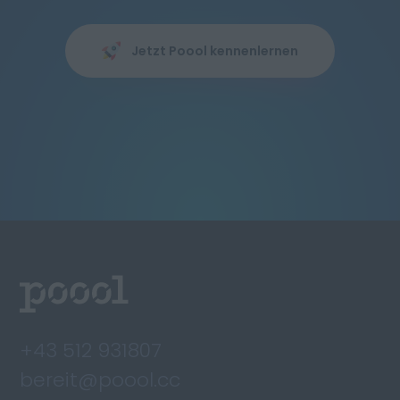
Jetzt Poool kennenlernen
+43 512 931807
bereit@poool.cc