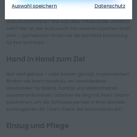
der Sie entscheiden, welche Räume Sie brauchen und
Auswahl speichern
Datenschutz
wie diese angeordnet sein sollen, bestimmen Sie jetzt,
wie Ihre Software aussehen soll. Welche Funktionen
sind unverzichtbar? Wie soll alles miteinander vernetzt
sein? Hier ist der Austausch mit unseren Experten Gold
wert – gemeinsam finden wir die perfekte Einrichtung
für Ihre Software.
Hand in Hand zum Ziel
Nun wird gebaut – oder besser gesagt, implementiert.
Ähnlich wie beim Hausbau, wo verschiedene
Handwerker für Elektrik, Sanitär und Malerarbeiten
zusammenkommen, arbeiten wir eng mit Ihren Teams
zusammen, um die Software perfekt in Ihren Betrieb
zu integrieren. Ein Team-Event der besonderen Art!
Einzug und Pflege