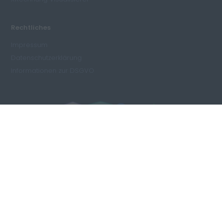
Rechtliches
Impressum
Datenschutzerklärung
Informationen zur DSGVO
DSGVO konform & hosted in Europe