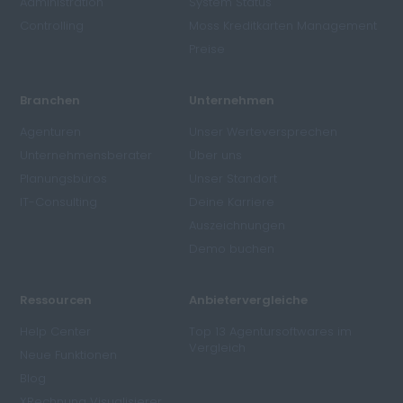
Administration
System Status
Controlling
Moss Kreditkarten Management
Preise
Branchen
Unternehmen
Agenturen
Unser Werteversprechen
Unternehmensberater
Über uns
Planungsbüros
Unser Standort
IT-Consulting
Deine Karriere
Auszeichnungen
Demo buchen
Ressourcen
Anbietervergleiche
Help Center
Top 13 Agentursoftwares im
Vergleich
Neue Funktionen
Blog
XRechnung Visualisierer