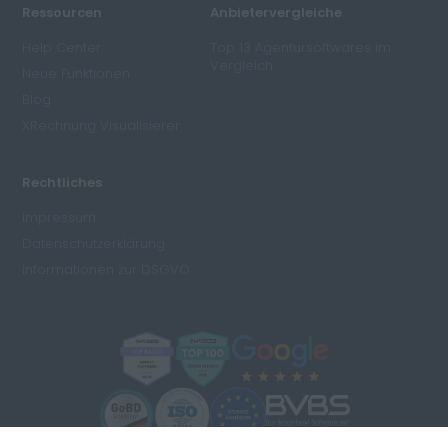
Ressourcen
Anbietervergleiche
Help Center
Top 13 Agentursoftwares im
Vergleich
Neue Funktionen
Blog
XRechnung Visualisierer
Rechtliches
Impressum
Datenschutzerklärung
Informationen zur DSGVO