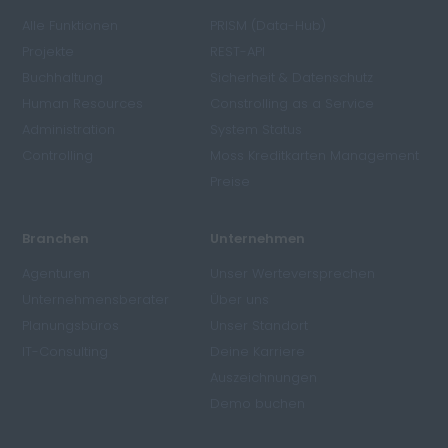
Alle Funktionen
PRISM (Data-Hub)
Projekte
REST-API
Buchhaltung
Sicherheit & Datenschutz
Human Resources
Constrolling as a Service
Administration
System Status
Controlling
Moss Kreditkarten Management
Preise
Branchen
Unternehmen
Agenturen
Unser Werteversprechen
Unternehmensberater
Über uns
Planungsbüros
Unser Standort
IT-Consulting
Deine Karriere
Auszeichnungen
Demo buchen