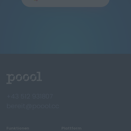
+43 512 931807
bereit@poool.cc
Funktionen
Plattform