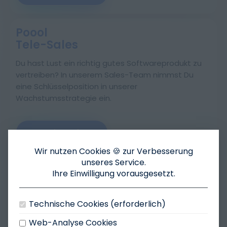
Poool
Tele-Sales
Du hast Lust ein richtig gutes Softwareprodukt zu
vertreiben? In unserem Sales-Team nimmst Du
eine Schlüsselposition in unserer
Wachstumsstrategie ein.
Jetzt bewerben
Wir nutzen Cookies 🍪 zur Verbesserung
unseres Service.
Poool
Ihre Einwilligung vorausgesetzt.
Study & Work
Deine Karrierechance im Studium.
Technische Cookies (erforderlich)
Web-Analyse Cookies