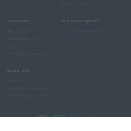
Demo buchen
Ressourcen
Anbietervergleiche
Help Center
Top 13 Agentursoftwares im
Vergleich
Neue Funktionen
Blog
XRechnung Visualisierer
Rechtliches
Impressum
Datenschutzerklärung
Informationen zur DSGVO