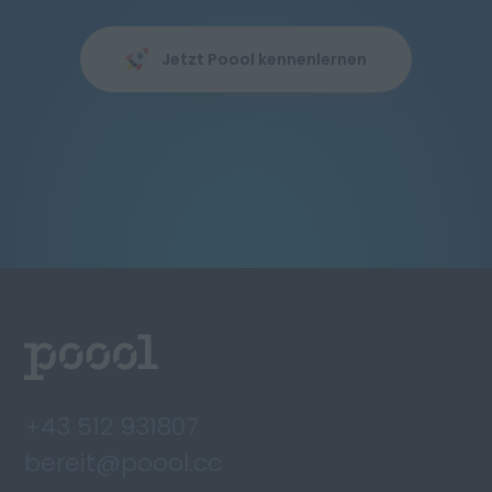
Jetzt Poool kennenlernen
+43 512 931807
bereit@poool.cc