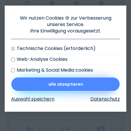
Wir nutzen Cookies 🍪 zur Verbesserung
unseres Service.
Ihre Einwilligung vorausgesetzt.
Benutzerrollen individuell anlegen
Technische Cookies (erforderlich)
Legen Sie Benutzerrollen präzise nach Ihren
Web-Analyse Cookies
Anforderungen an und verknüpfen Sie diese mit
den notwendigen Berechtigungen. Poool bietet
Marketing & Social Media cookies
Ihnen eine so tiefe Granularität der
Zugriffsrechte, dass jederzeit die höchste
alle akzeptieren
individuelle Sicherheit und die perfekte Abbildung
Ihrer internen Zuständigkeiten gewährleistet ist.
Auswahl speichern
Datenschutz