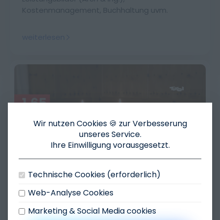
Kostenmanagement, Buchhaltung uvm.
weiterlesen
Wir nutzen Cookies 🍪 zur Verbesserung
unseres Service.
Ihre Einwilligung vorausgesetzt.
Technische Cookies (erforderlich)
12.11.2025
Update News
Web-Analyse Cookies
Arbeitszeit & Projektzeiten + HOAI
Marketing & Social Media cookies
Rechner V1